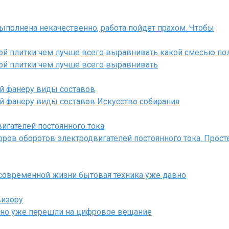
выполнена некачественно, работа пойдет прахом. Чтобы
ой плитки чем лучше всего выравнивать какой смесью пол
рой плитки чем лучше всего выравнивать
й фанеру виды составов
й фанеру виды составов Искусство собирания
игателей постоянного тока
оров оборотов электродвигателей постоянного тока. Прос
 современной жизни бытовая техника уже давно
визору
авно уже перешли на цифровое вещание