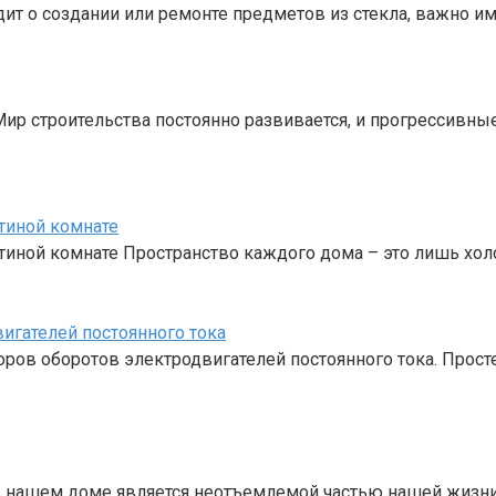
ит о создании или ремонте предметов из стекла, важно им
ир строительства постоянно развивается, и прогрессивн
тиной комнате
иной комнате Пространство каждого дома – это лишь холс
игателей постоянного тока
ров оборотов электродвигателей постоянного тока. Прос
 нашем доме является неотъемлемой частью нашей жизни.